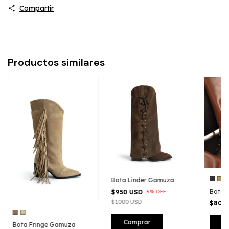
Compartir
Productos similares
Bota Linder Gamuza
Bota F
$950 USD
-
5
%
OFF
$1000 USD
$800
Comprar
C
Bota Fringe Gamuza