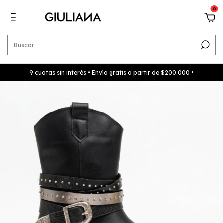
0
9 cuotas sin interés • Envío gratis a partir de $200.000 •