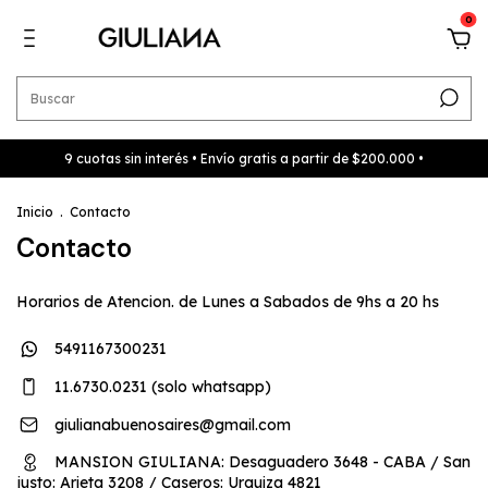
0
9 cuotas sin interés • Envío gratis a partir de $200.000 •
Inicio
.
Contacto
Contacto
Horarios de Atencion. de Lunes a Sabados de 9hs a 20 hs
5491167300231
11.6730.0231 (solo whatsapp)
giulianabuenosaires@gmail.com
MANSION GIULIANA: Desaguadero 3648 - CABA / San
justo: Arieta 3208 / Caseros: Urquiza 4821