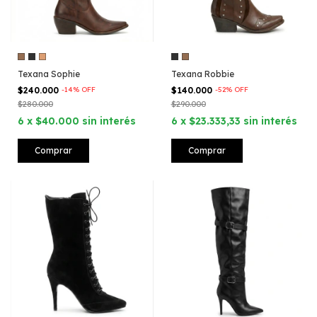
Texana Sophie
Texana Robbie
$240.000
-
14
%
OFF
$140.000
-
52
%
OFF
$280.000
$290.000
6
x
$40.000
sin interés
6
x
$23.333,33
sin interés
Comprar
Comprar