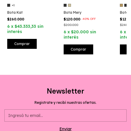
+1
Bota Kat
Bota Mery
Bota 
$260.000
$120.000
-
40
%
OFF
$120.
$200.000
$240.0
6
x
$43.333,33
sin
interés
6
x
$20.000
sin
6
x
$
interés
inter
Comprar
Comprar
C
Newsletter
Registrate y recibí nuestras ofertas.