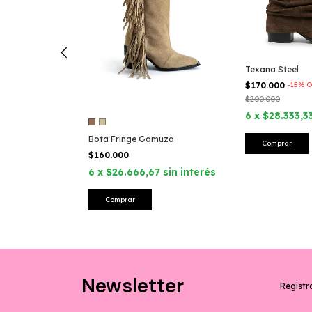
Texana Steel
$170.000
-
15
%
O
$200.000
6
x
$28.333,3
7
sin interés
Bota Fringe Gamuza
Comprar
$160.000
6
x
$26.666,67
sin interés
Comprar
Newsletter
Registra