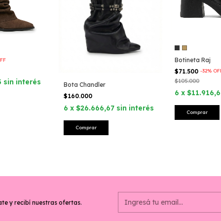
Botineta Raj
FF
$71.500
-
32
%
OF
3
sin interés
$105.000
Bota Chandler
6
x
$11.916,6
$160.000
6
x
$26.666,67
sin interés
Comprar
Comprar
te y recibí nuestras ofertas.