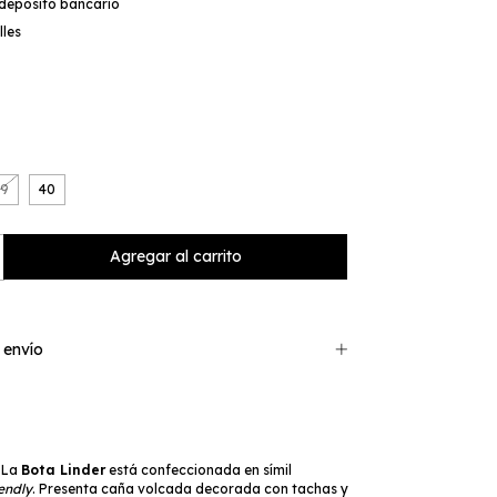
 depósito bancario
lles
39
40
 envío
La
Bota Linder
está confeccionada en símil
endly
. Presenta caña volcada decorada con tachas y