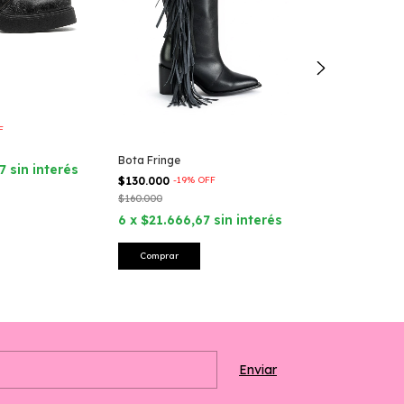
Bota Linder G
$190.000
-
5
%
O
$200.000
F
6
x
$31.666,
Bota Fringe
7
sin interés
$130.000
-
19
%
OFF
Comprar
$160.000
6
x
$21.666,67
sin interés
Comprar