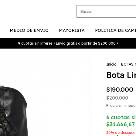
MEDIO DE ENVIO
MAYORISTA
POLITICA DE CAM
9 cuotas sin interés • Envío gratis a partir de $200.000 •
Inicio
.
BOTAS 
Bota Li
$190.000
$200.000
Precio sin impu
6
cuotas si
$31.666,67
30% de descuen