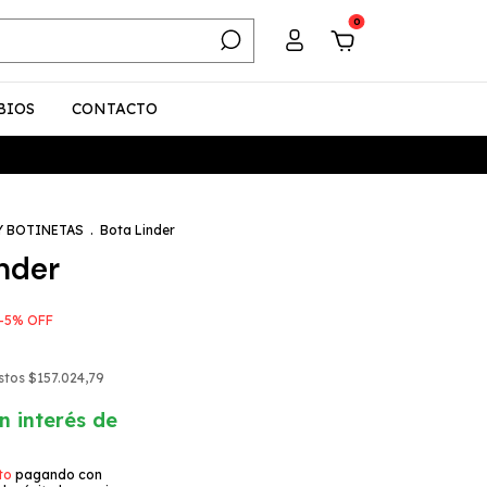
0
BIOS
CONTACTO
Y BOTINETAS
.
Bota Linder
nder
-
5
%
OFF
estos
$157.024,79
n interés de
to
pagando con