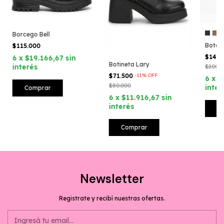
Borcego Bell
Bota 
$115.000
$140
6
x
$19.166,67
sin
Botineta Lary
interés
$200.0
$71.500
-
11
%
OFF
6
x
$
$80.000
inter
Comprar
6
x
$11.916,67
sin
interés
C
Comprar
Newsletter
Registrate y recibí nuestras ofertas.