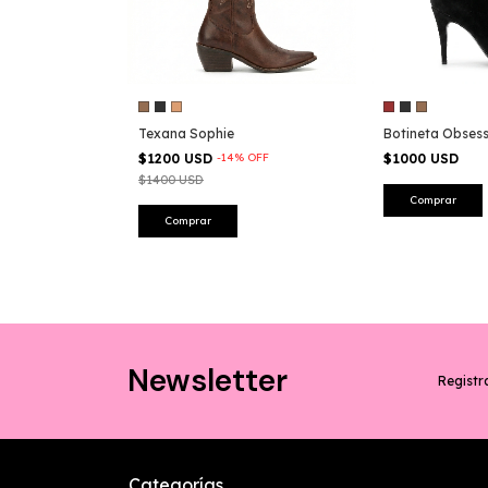
Texana Sophie
Botineta Obsess
$1200 USD
-
14
%
OFF
$1000 USD
$1400 USD
Comprar
Comprar
Newsletter
Registra
Categorías