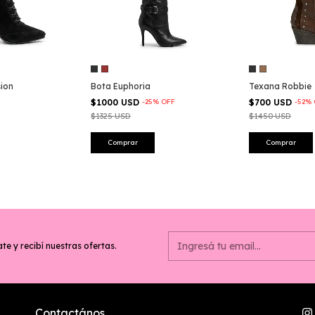
ion
Bota Euphoria
Texana Robbie
$1000 USD
-
25
%
OFF
$700 USD
-
52
%
$1325 USD
$1450 USD
Comprar
Comprar
te y recibí nuestras ofertas.
Contactános