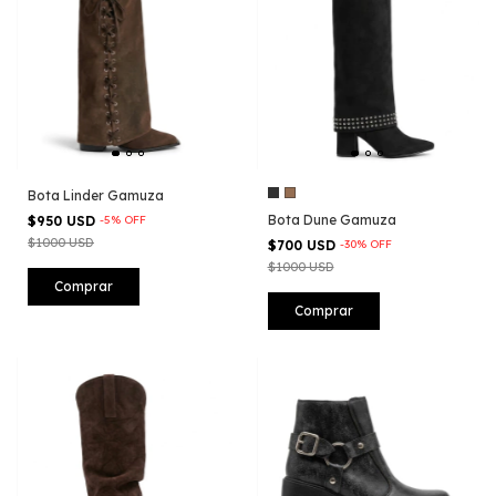
Bota Linder Gamuza
Bota Dune Gamuza
$950 USD
-
5
%
OFF
$1000 USD
$700 USD
-
30
%
OFF
$1000 USD
Comprar
Comprar