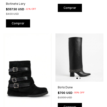
Botineta Lary
Comprar
$357.50 USD
-
11
%
OFF
$400 USD
Comprar
Bota Dune
$700 USD
-
30
%
OFF
$1000 USD
Comprar