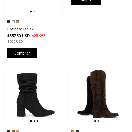
Botineta Malek
$357.50 USD
-
60
%
OFF
$900 USD
Comprar