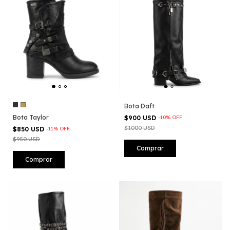
Bota Daft
Bota Taylor
$900 USD
-
10
%
OFF
$1000 USD
$850 USD
-
11
%
OFF
$950 USD
Comprar
Comprar