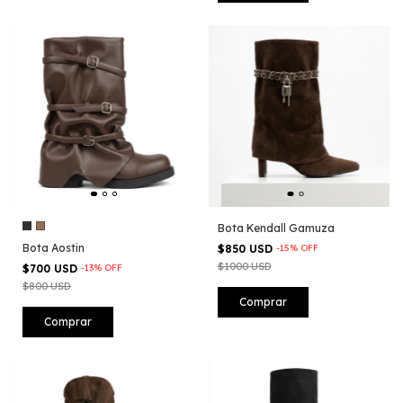
Bota Kendall Gamuza
Bota Aostin
$850 USD
-
15
%
OFF
$1000 USD
$700 USD
-
13
%
OFF
$800 USD
Comprar
Comprar