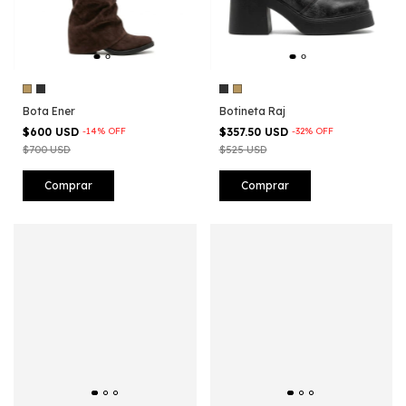
Bota Ener
Botineta Raj
$600 USD
-
14
%
OFF
$357.50 USD
-
32
%
OFF
$700 USD
$525 USD
Comprar
Comprar