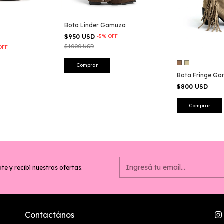
Bota Linder Gamuza
$950 USD
-
5
%
OFF
$1000 USD
OFF
Comprar
Bota Fringe G
$800 USD
Comprar
te y recibí nuestras ofertas.
Contactános