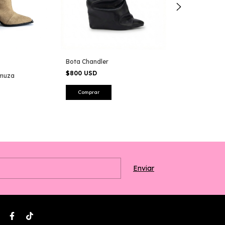
Bota Chandler
Bota Fringe
$800 USD
amuza
$650 USD
-
19
%
$800 USD
Comprar
Comprar