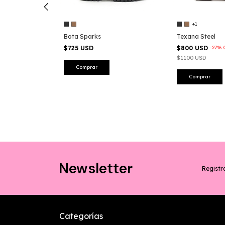
+1
Bota Sparks
Texana Steel
OFF
$725 USD
$800 USD
-
27
%
$1100 USD
Comprar
Comprar
Newsletter
Registra
Categorías