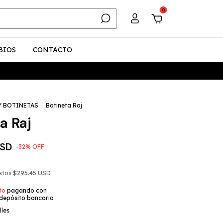
0
BIOS
CONTACTO
Y BOTINETAS
.
Botineta Raj
a Raj
USD
-
32
%
OFF
estos
$295.45 USD
to
pagando con
 depósito bancario
lles