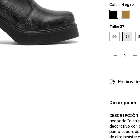
Color:
Negro
Talle:
37
36
37
Medios de
Descripción
DESCRIPCIÓN:
acabado "distres
decorativo con an
punta cuadrada y
de alta resisten