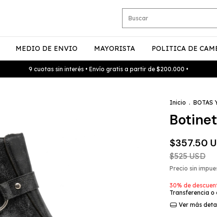
MEDIO DE ENVIO
MAYORISTA
POLITICA DE CAM
9 cuotas sin interés • Envío gratis a partir de $200.000 •
Inicio
.
BOTAS 
Botinet
$357.50 
$525 USD
Precio sin impu
30% de descuen
Transferencia o
Ver más deta