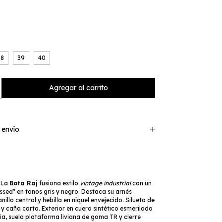
38
39
40
 envío
La
Bota Raj
fusiona estilo
vintage industrial
con un
sed" en tonos gris y negro. Destaca su arnés
illo central y hebilla en níquel envejecido. Silueta de
 caña corta. Exterior en cuero sintético esmerilado
cia, suela plataforma liviana de goma TR y cierre