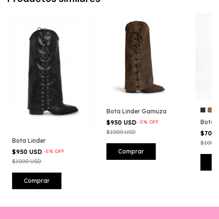
Bota Linder Gamuza
Bota 
$950 USD
-
5
%
OFF
$1000 USD
$700
Bota Linder
$1000
Comprar
$950 USD
-
5
%
OFF
$1000 USD
C
Comprar