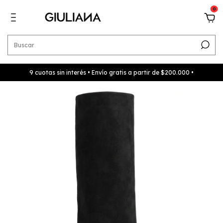
0
9 cuotas sin interés • Envío gratis a partir de $200.000 •