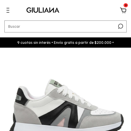
0
9 cuotas sin interés • Envío gratis a partir de $200.000 •