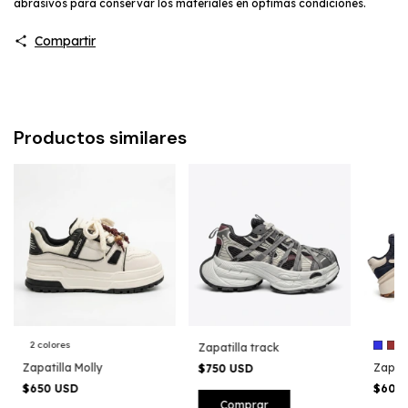
abrasivos para conservar los materiales en óptimas condiciones.
Compartir
Productos similares
2 colores
Zapatilla track
Zapatilla Molly
Zapati
$750 USD
$650 USD
$600
Comprar