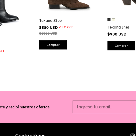
Texana Steel
Texana Ines
$850 USD
-
15
%
OFF
$1000 USD
$900 USD
Comprar
Comprar
OFF
te y recibí nuestras ofertas.
Contactános