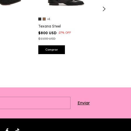
+1
Texana Steel
$800 USD
-
27
%
OFF
$1100 USD
Bota Fringe G
Comprar
$800 USD
Comprar