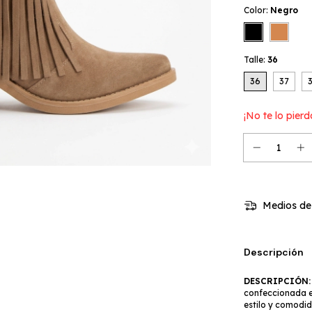
Color:
Negro
Talle:
36
36
37
¡No te lo pierd
Medios de
Descripción
DESCRIPCIÓN:
confeccionada e
estilo y comodi