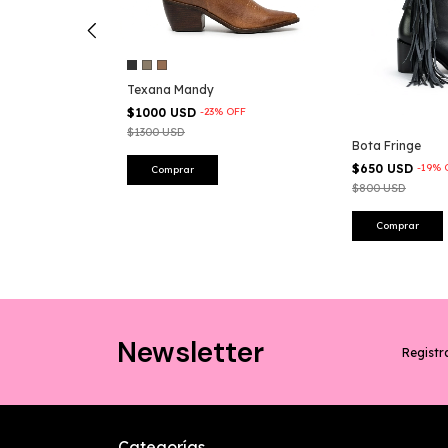
Texana Mandy
$1000 USD
-
23
%
OFF
$1300 USD
Bota Fringe
$650 USD
-
19
%
Comprar
$800 USD
Comprar
Newsletter
Registra
Categorías