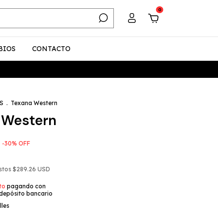
0
BIOS
CONTACTO
S
.
Texana Western
 Western
-
30
%
OFF
estos
$289.26 USD
to
pagando con
 depósito bancario
lles