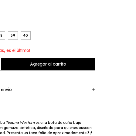
38
39
40
as, es el último!
 envío
La
Texana Western
es una bota de caña baja
n gamuza sintética, diseñada para quienes buscan
dad. Presenta un taco folia de aproximadamente 3,5