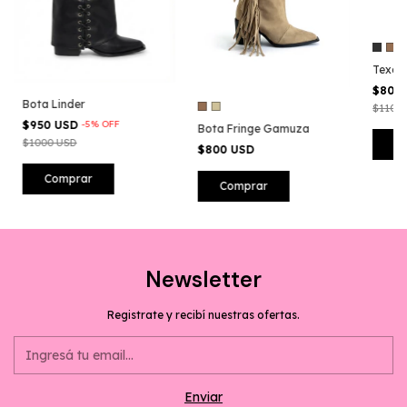
+
Texan
$800
Bota Linder
$1100
$950 USD
-
5
%
OFF
Bota Fringe Gamuza
$1000 USD
C
$800 USD
Comprar
Comprar
Newsletter
Registrate y recibí nuestras ofertas.