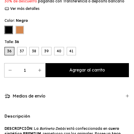
30% de descuento
pagando con Transferencia o depósito bancario
Ver más detalles
Color:
Negro
Talle:
36
36
37
38
39
40
41
Medios de envío
Descripción
DESCRIPCIÓN:
La
Botineta Debbi
está confeccionada en
cuero
sintético PREMIUM
, respetuoso con los animales. Posee un
taco