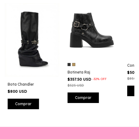
Conver
Botineta Raj
$500
$850 
$357.50 USD
-
32
%
OFF
Bota Chandler
$525 USD
C
$800 USD
Comprar
Comprar